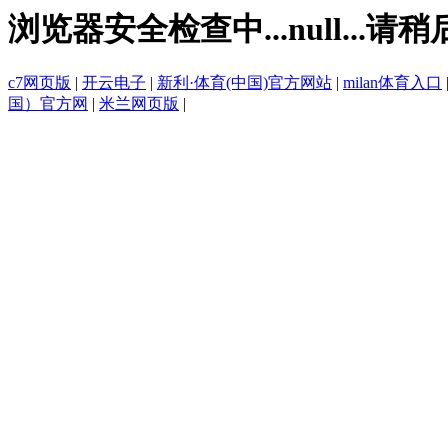
浏览器安全检查中...null...请稍
c7网页版
|
开云电子
|
新利·体育(中国)官方网站
|
milan体育入口
国）官方网
|
米兰网页版
|