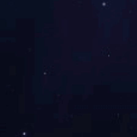
自动上料滚动平台激光切割···
激光切割-滚动平台
激光切割-单平台
角铁法兰自动码垛机