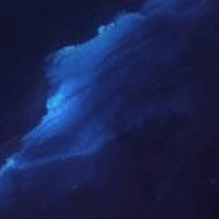
，冲床，液压站等设备，公司尊崇“踏实、拼搏、责任”的企业
保了我们的产品质量。知识化的员工队伍造就了我们的开发能
众多客户信赖。 公司以全新的管理模式，完善的技术，周到
来我公司治谈业务，指导工作，或来电联系业务。为我们共同的